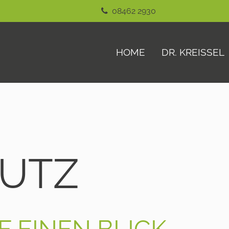
08462 2930
HOME
DR. KREISSEL
UTZ
 EINEN BLICK