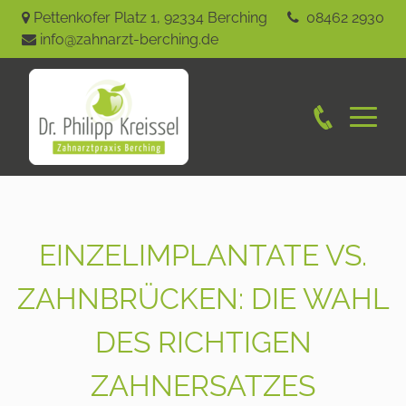
Pettenkofer Platz 1
,
92334
Berching
08462 2930
info@zahnarzt-berching.de
EINZELIMPLANTATE VS.
ZAHNBRÜCKEN: DIE WAHL
DES RICHTIGEN
ZAHNERSATZES