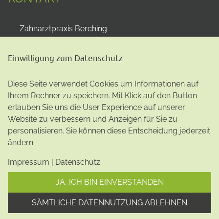
Zahnarztpraxis Berching
Dr. Philipp Kreissel
Pettenkofer Platz 1
Einwilligung zum Datenschutz
92334
Berching
+498462 2930
Diese Seite verwendet Cookies um Informationen auf
info@zahnarzt-berching.de
Ihrem Rechner zu speichern. Mit Klick auf den Button
Impressum
|
Datenschutz
erlauben Sie uns die User Experience auf unserer
Website zu verbessern und Anzeigen für Sie zu
personalisieren. Sie können diese Entscheidung jederzeit
ändern.
Impressum
|
Datenschutz
JA, ICH BIN EINVERSTANDEN
SÄMTLICHE DATENNUTZUNG ABLEHNEN