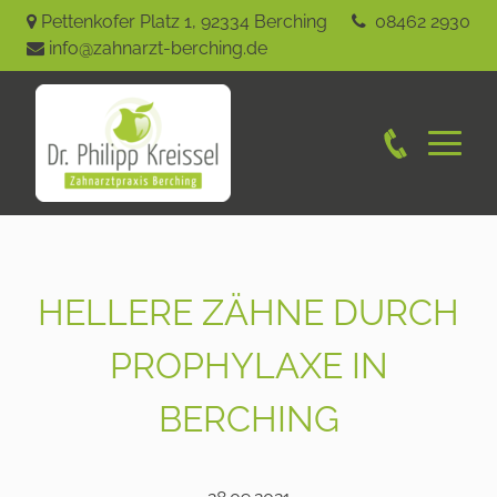
Pettenkofer Platz 1
,
92334
Berching
08462 2930
info@zahnarzt-berching.de
HELLERE ZÄHNE DURCH
PROPHYLAXE IN
BERCHING