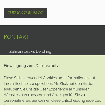
ZURÜCK ZUM BLOG
KONTAKT
Zahnarztpraxis Berching
Dr. Philipp Kreissel
Pettenkofer Platz 1
Einwilligung zum Datenschutz
92334
Berching
+498462 2930
Diese Seite verwendet Cookies um Informationen auf
info@zahnarzt-berching.de
Ihrem Rechner zu speichern. Mit Klick auf den Button
Impressum
|
Datenschutz
erlauben Sie uns die User Experience auf unserer
Website zu verbessern und Anzeigen für Sie zu
personalisieren. Sie können diese Entscheidung jederzeit