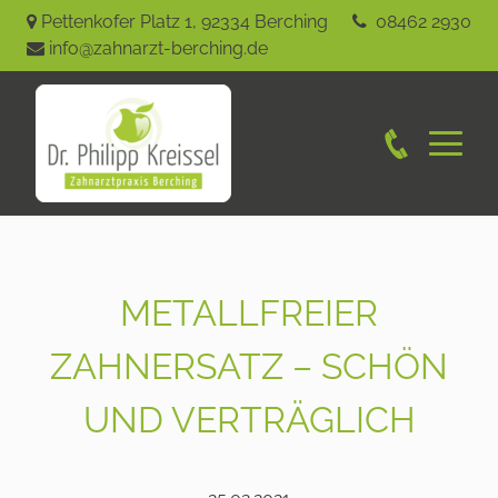
Pettenkofer Platz 1
,
92334
Berching
08462 2930
info@zahnarzt-berching.de
METALLFREIER
ZAHNERSATZ – SCHÖN
UND VERTRÄGLICH