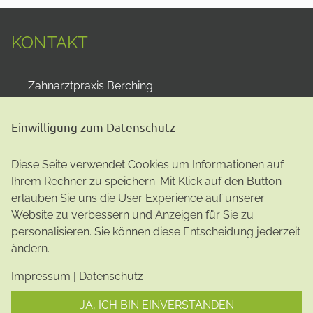
KONTAKT
Zahnarztpraxis Berching
Dr. Philipp Kreissel
Pettenkofer Platz 1
Einwilligung zum Datenschutz
92334
Berching
+498462 2930
Diese Seite verwendet Cookies um Informationen auf
info@zahnarzt-berching.de
Ihrem Rechner zu speichern. Mit Klick auf den Button
Impressum
|
Datenschutz
erlauben Sie uns die User Experience auf unserer
Website zu verbessern und Anzeigen für Sie zu
personalisieren. Sie können diese Entscheidung jederzeit
ändern.
Impressum
|
Datenschutz
JA, ICH BIN EINVERSTANDEN