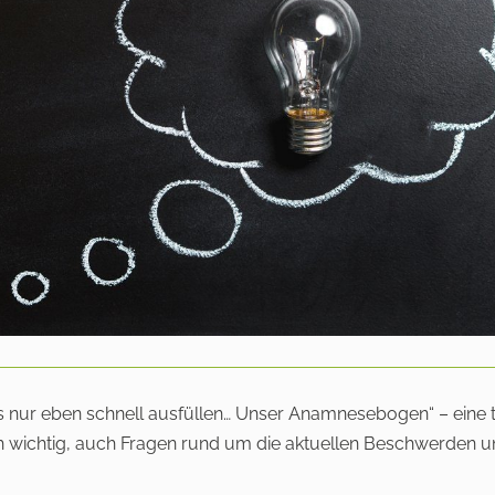
as nur eben schnell ausfüllen… Unser Anamnesebogen“ – eine 
h wichtig, auch Fragen rund um die aktuellen Beschwerden u