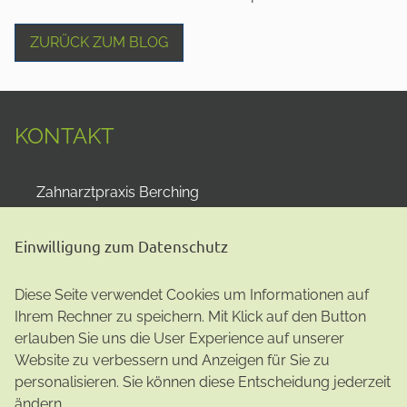
ZURÜCK ZUM BLOG
KONTAKT
Zahnarztpraxis Berching
Dr. Philipp Kreissel
Pettenkofer Platz 1
Einwilligung zum Datenschutz
92334
Berching
+498462 2930
Diese Seite verwendet Cookies um Informationen auf
info@zahnarzt-berching.de
Ihrem Rechner zu speichern. Mit Klick auf den Button
Impressum
|
Datenschutz
erlauben Sie uns die User Experience auf unserer
Website zu verbessern und Anzeigen für Sie zu
personalisieren. Sie können diese Entscheidung jederzeit
ändern.