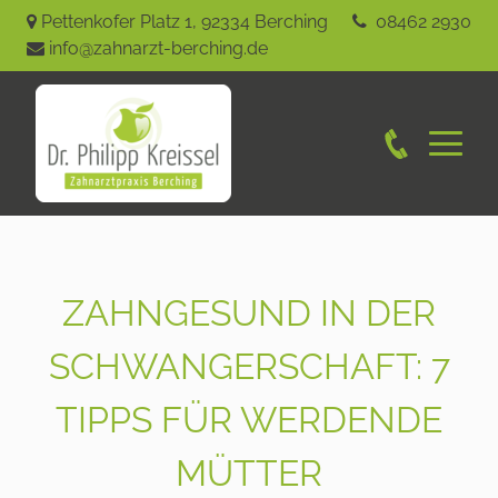
Pettenkofer Platz 1
,
92334
Berching
08462 2930
info@zahnarzt-berching.de
ZAHNGESUND IN DER
SCHWANGERSCHAFT: 7
TIPPS FÜR WERDENDE
MÜTTER